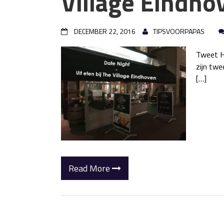
Village Eindho
DECEMBER 22, 2016
TIPSVOORPAPAS
Tweet He
zijn twe
[…]
Read More