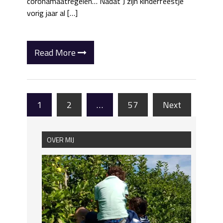
coronamaatregelen… Nadat J zijn kinderfeestje
vorig jaar al […]
Read More
1
2
…
57
Next
OVER MIJ