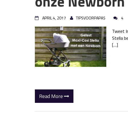
onze Newborn
APRIL 4, 2017
TIPSVOORPAPAS
4
Tweet In
Stella b
[…]
Read More