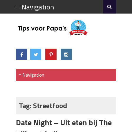
Tag:
Streetfood
Date Night – Uit eten bij The