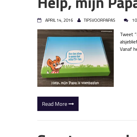
Help, mijn Papa
APRIL 14, 2016
TIPSVOORPAPAS
10
Tweet “L
alsjebl
Vanaf h
Read More