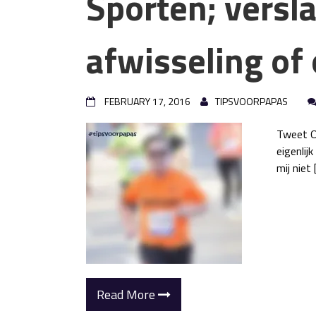
Sporten; versl
afwisseling o
FEBRUARY 17, 2016
TIPSVOORPAPAS
Tweet Ok
eigenli
mij niet 
Read More