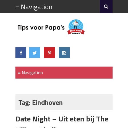
Tag:
Eindhoven
Date Night – Uit eten bij The