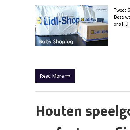
Tweet Si
Deze we
ons […]
Read More
Houten speelgo