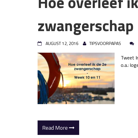
Hoe overleef i
zwangerschap 
AUGUST 12, 2016
TIPSVOORPAPAS
Tweet In
o.a.: lo
Read More