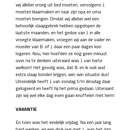
wij allebei vroeg uit bed moeten, vervolgens J.
moeten klaarmaken en naar zijn opa en oma
moeten brengen. Omdat wij allebei wel een
behoorlijk slaapgebrek hebben opgelopen de
laatste maanden, en het gedoe van J. in alle
vroegte klaarmaken, vroegen wij aan de vader en
moeder van B. of J. daar een paar dagen kon
logeren. Nou, hier hoefden ze nog geen minuut
over na te denken: uiteraard was J. van harte
welkom! Het gevolg was, dat B. en ik ook wat
extra slaap konden krijgen, win-win situatie dus!
Uiteindelijk heeft J. van zondag t/m dinsdag daar
gelogeerd en heeft hij het prima gedaan. Uiteraard
zijn wij wel elke dag even gaan knuffelen met hem!
VAKANTIE
En toen was het eindelijk vrijdag. Na een jaar lang
hard werken, en een druk jaar met J., was het dan