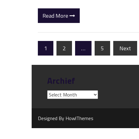
Read More
1
2
…
5
Next
Archief
Designed By
HowlThemes