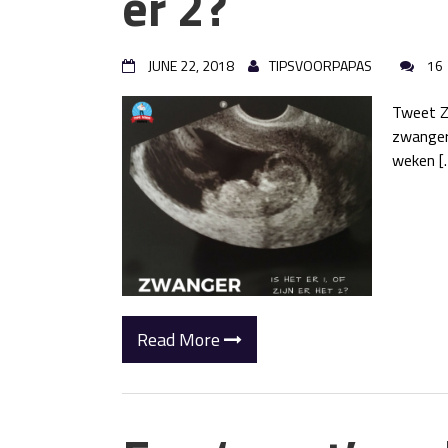
er 2?
JUNE 22, 2018
TIPSVOORPAPAS
16
Tweet Zo
zwanger 
weken [
Read More