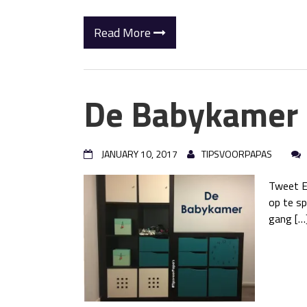
Read More
De Babykamer
JANUARY 10, 2017
TIPSVOORPAPAS
Tweet Ee
op te sp
gang […