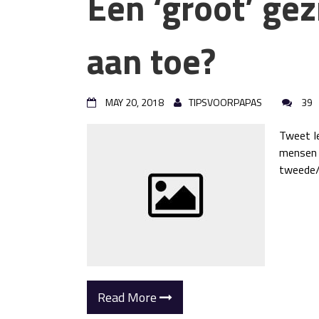
Een ‘groot’ gezi
aan toe?
MAY 20, 2018
TIPSVOORPAPAS
39
Tweet I
mensen d
tweede/
Read More