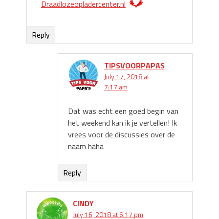
Draadlozeopladercenter.nl
Reply
TIPSVOORPAPAS
July 17, 2018 at
7:17 am
Dat was echt een goed begin van
het weekend kan ik je vertellen! Ik
vrees voor de discussies over de
naam haha
Reply
CINDY
July 16, 2018 at 6:17 pm