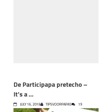
De Participapa pretecho –
It’s a …
JULY 16, 2018
TIPSVOORPAPAS
19