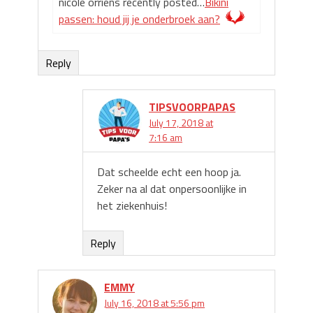
nicole orriens recently posted…
Bikini
passen: houd jij je onderbroek aan?
Reply
TIPSVOORPAPAS
July 17, 2018 at
7:16 am
Dat scheelde echt een hoop ja.
Zeker na al dat onpersoonlijke in
het ziekenhuis!
Reply
EMMY
July 16, 2018 at 5:56 pm