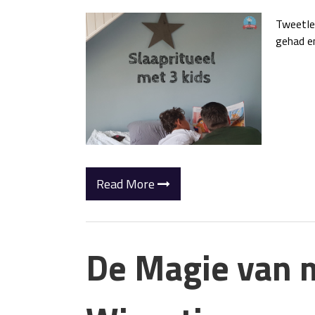
TweetIed
gehad en
Read More
De Magie van 