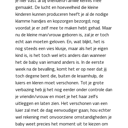
je hier vast al bij vrienden//familie kennis mee
gemaakt. De lucht en hoeveelheid die kleine
kinderen kunnen produceren heeft je al de nodige
klamme handjes en kopzorgen bezorgd; nog
voordat je er zelf mee te maken hebt gehad. Maar
nu de kleine man/vrouw geboren is, zal je er toch
echt aan moeten geloven. En, wat blijkt, het is
nog steeds een vies klusje, maar als het je eigen
kind is, is het toch wel iets anders dan wanneer
het de baby van iemand anders is. In de eerste
week na de bevalling, komt het er op neer dat jij
toch degene bent die, buiten de kraamhulp, de
luiers en kleren moet verschonen. Tot je grote
verbazing heb jij het nog eerder onder controle dan
je vriendin/vrouw en moet je het haar zelfs
uitleggen en laten zien. Het verschonen van een
luier zal met de dag eenvoudiger gaan; hou echter
wel rekening met onvoorziene omstandigheden: je
baby weet precies het moment uit te kiezen om