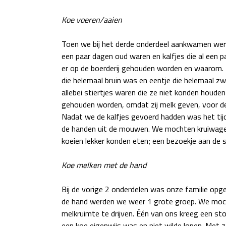
Koe voeren/aaien
Toen we bij het derde onderdeel aankwamen werd
een paar dagen oud waren en kalfjes die al een 
er op de boerderij gehouden worden en waarom. T
die helemaal bruin was en eentje die helemaal zw
allebei stiertjes waren die ze niet konden houden 
gehouden worden, omdat zij melk geven, voor de 
Nadat we de kalfjes gevoerd hadden was het tijd
de handen uit de mouwen. We mochten kruiwagens
koeien lekker konden eten; een bezoekje aan de 
Koe melken met de hand
Bij de vorige 2 onderdelen was onze familie opge
de hand werden we weer 1 grote groep. We mochte
melkruimte te drijven. Één van ons kreeg een sto
een koe eigenwijs was en niet wilde lopen. Met z’