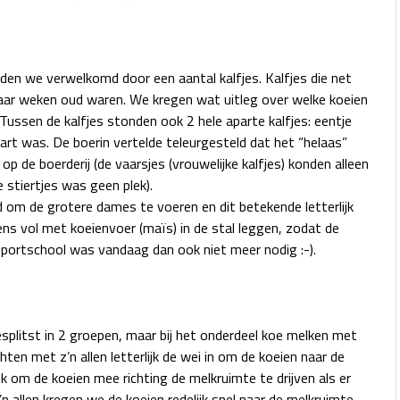
en we verwelkomd door een aantal kalfjes. Kalfjes die net
paar weken oud waren. We kregen wat uitleg over welke koeien
ussen de kalfjes stonden ook 2 hele aparte kalfjes: eentje
art was. De boerin vertelde teleurgesteld dat het “helaas”
op de boerderij (de vaarsjes (vrouwelijke kalfjes) konden alleen
stiertjes was geen plek).
 om de grotere dames te voeren en dit betekende letterlijk
 vol met koeienvoer (maïs) in de stal leggen, zodat de
sportschool was vandaag dan ook niet meer nodig :-).
splitst in 2 groepen, maar bij het onderdeel koe melken met
n met z’n allen letterlijk de wei in om de koeien naar de
k om de koeien mee richting de melkruimte te drijven als er
n allen kregen we de koeien redelijk snel naar de melkruimte