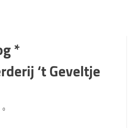
og *
rderij ‘t Geveltje
1
0