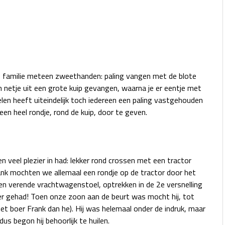
 familie meteen zweethanden: paling vangen met de blote
netje uit een grote kuip gevangen, waarna je er eentje met
len heeft uiteindelijk toch iedereen een paling vastgehouden
een heel rondje, rond de kuip, door te geven.
n veel plezier in had: lekker rond crossen met een tractor
ank mochten we allemaal een rondje op de tractor door het
en verende vrachtwagenstoel, optrekken in de 2e versnelling
er gehad! Toen onze zoon aan de beurt was mocht hij, tot
met boer Frank dan he). Hij was helemaal onder de indruk, maar
s begon hij behoorlijk te huilen.