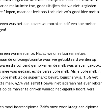
ar de melkruimte toe, goed uitkijken dat we niet uitgleden
zelf lopen, maar dat leek ons toch niet zo’n goed idee met al
reven was het dan zover: we mochten zelf een koe melken
gen!
aan een warme ruimte. Nadat we onze laarzen netjes
naar de ontvangstruimte waar we getrakteerd werden op
n waren die ochtend gemolken en de melk was al even gekookt
mee was gedaan: echte verse volle melk. Als je volle melk in
olle melk uit de supermarkt bevat, logischerwijs, 1,5% vet.
tte melk: 4,5% vet zelfs! Hoewel niet iedereen het even lekker
op de manier te drinken waarop het eigenlijk hoort: vers
 een mooi boerendiploma. Zelfs onze zoon kreeg een diploma