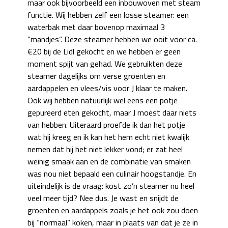
maar ook bijvoorbeeld een inbouwoven met steam
functie. Wij hebben zelf een losse steamer: een
waterbak met daar bovenop maximaal 3
“mandjes”. Deze steamer hebben we ooit voor ca.
€20 bij de Lidl gekocht en we hebben er geen
moment spijt van gehad. We gebruikten deze
steamer dagelijks om verse groenten en
aardappelen en vlees/vis voor J klaar te maken.
Ook wij hebben natuurlijk wel eens een potje
gepureerd eten gekocht, maar J moest daar niets
van hebben. Uiteraard proefde ik dan het potje
wat hij kreeg en ik kan het hem echt niet kwalijk
nemen dat hij het niet lekker vond; er zat heel
weinig smaak aan en de combinatie van smaken
was nou niet bepaald een culinair hoogstandje. En
uiteindelijk is de vraag: kost zo’n steamer nu heel
veel meer tijd? Nee dus. Je wast en snijdt de
groenten en aardappels zoals je het ook zou doen
bij “normaal” koken, maar in plaats van dat je ze in