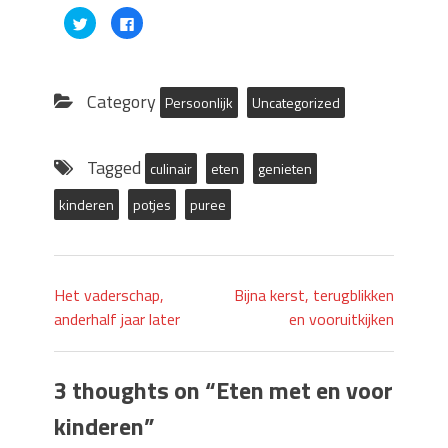
Click
Click
to
to
share
share
on
on
Twitter
Facebook
(Opens
(Opens
in
in
Category
Persoonlijk
Uncategorized
new
new
window)
window)
Tagged
culinair
eten
genieten
kinderen
potjes
puree
Het vaderschap,
Bijna kerst, terugblikken
anderhalf jaar later
en vooruitkijken
3 thoughts on “
Eten met en voor
kinderen
”