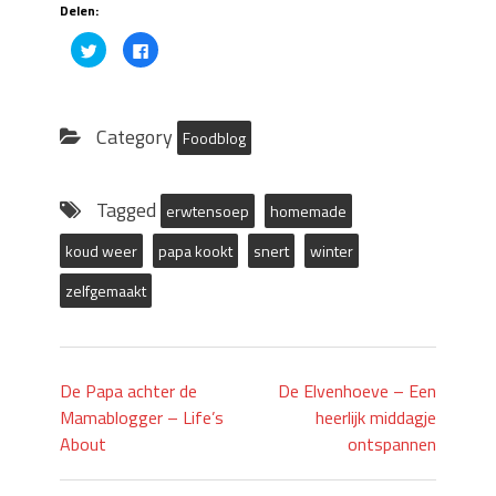
Delen:
Click
Click
to
to
share
share
on
on
Twitter
Facebook
(Opens
(Opens
in
in
Category
Foodblog
new
new
window)
window)
Tagged
erwtensoep
homemade
koud weer
papa kookt
snert
winter
zelfgemaakt
De Papa achter de
De Elvenhoeve – Een
Mamablogger – Life’s
heerlijk middagje
About
ontspannen