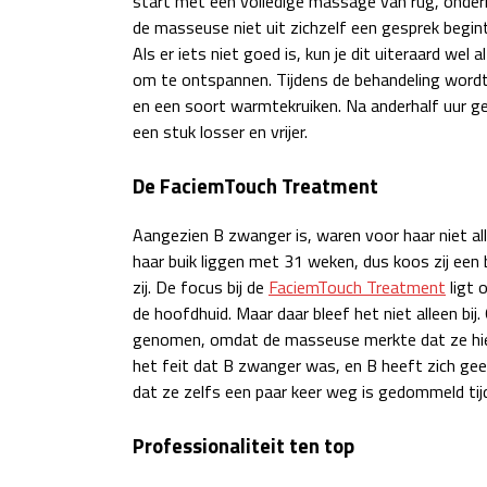
start met een volledige massage van rug, onder
de masseuse niet uit zichzelf een gesprek begin
Als er iets niet goed is, kun je dit uiteraard wel
om te ontspannen. Tijdens de behandeling word
en een soort warmtekruiken. Na anderhalf uur ge
een stuk losser en vrijer.
De FaciemTouch Treatment
Aangezien B zwanger is, waren voor haar niet alle
haar buik liggen met 31 weken, dus koos zij een 
zij. De focus bij de
FaciemTouch Treatment
ligt 
de hoofdhuid. Maar daar bleef het niet alleen b
genomen, omdat de masseuse merkte dat ze hier
het feit dat B zwanger was, en B heeft zich g
dat ze zelfs een paar keer weg is gedommeld tij
Professionaliteit ten top