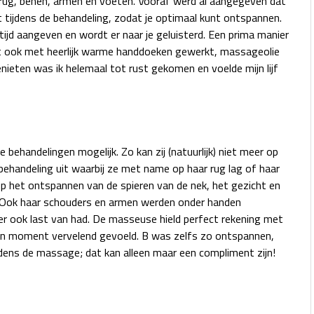
rug, benen, armen en voeten. Vooraf werd al aangegeven dat
t tijdens de behandeling, zodat je optimaal kunt ontspannen.
 altijd aangeven en wordt er naar je geluisterd. Een prima manier
t ook met heerlijk warme handdoeken gewerkt, massageolie
nieten was ik helemaal tot rust gekomen en voelde mijn lijf
 behandelingen mogelijk. Zo kan zij (natuurlijk) niet meer op
behandeling uit waarbij ze met name op haar rug lag of haar
op het ontspannen van de spieren van de nek, het gezicht en
ij. Ook haar schouders en armen werden onder handen
 ook last van had. De masseuse hield perfect rekening met
een moment vervelend gevoeld. B was zelfs zo ontspannen,
dens de massage; dat kan alleen maar een compliment zijn!