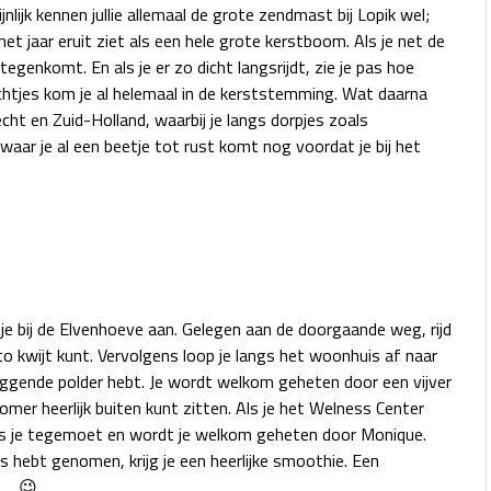
lijk kennen jullie allemaal de grote zendmast bij Lopik wel;
et jaar eruit ziet als een hele grote kerstboom. Als je net de
egenkomt. En als je er zo dicht langsrijdt, zie je pas hoe
lichtjes kom je al helemaal in de kerststemming. Wat daarna
cht en Zuid-Holland, waarbij je langs dorpjes zoals
aar je al een beetje tot rust komt nog voordat je bij het
e bij de Elvenhoeve aan. Gelegen aan de doorgaande weg, rijd
to kwijt kunt. Vervolgens loop je langs het woonhuis af naar
liggende polder hebt. Je wordt welkom geheten door een vijver
omer heerlijk buiten kunt zitten. Als je het Welness Center
js je tegemoet en wordt je welkom geheten door Monique.
s hebt genomen, krijg je een heerlijke smoothie. Een
… 😉 .