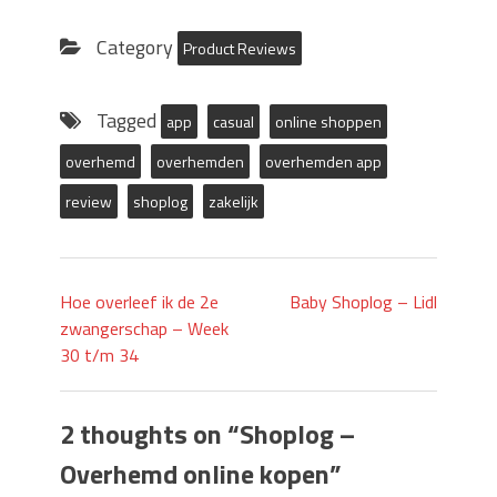
Twitter
Facebook
(Opens
(Opens
in
in
Category
Product Reviews
new
new
window)
window)
Tagged
app
casual
online shoppen
overhemd
overhemden
overhemden app
review
shoplog
zakelijk
Hoe overleef ik de 2e
Baby Shoplog – Lidl
zwangerschap – Week
30 t/m 34
2 thoughts on “
Shoplog –
Overhemd online kopen
”