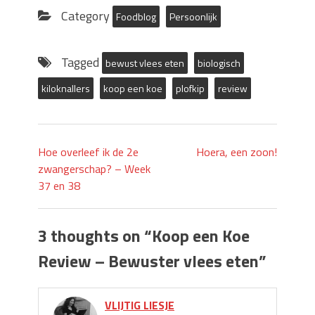
(Opens
(Opens
in
in
Category
Foodblog
Persoonlijk
new
new
window)
window)
Tagged
bewust vlees eten
biologisch
kiloknallers
koop een koe
plofkip
review
Hoe overleef ik de 2e
Hoera, een zoon!
zwangerschap? – Week
37 en 38
3 thoughts on “
Koop een Koe
Review – Bewuster vlees eten
”
VLIJTIG LIESJE