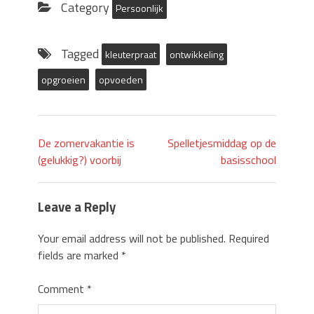
in
in
Category
Persoonlijk
new
new
window)
window)
Tagged
kleuterpraat
ontwikkeling
opgroeien
opvoeden
De zomervakantie is
Spelletjesmiddag op de
(gelukkig?) voorbij
basisschool
Leave a Reply
Your email address will not be published.
Required
fields are marked
*
Comment
*