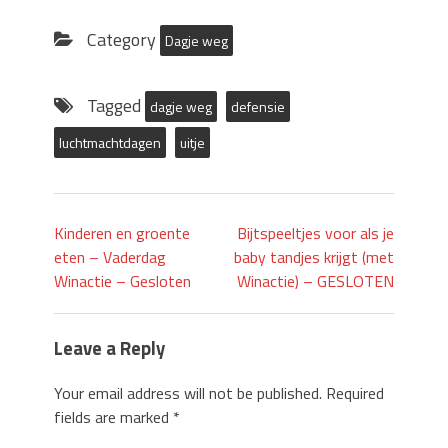
Twitter
Facebook
(Opens
(Opens
in
in
Category
Dagje weg
new
new
window)
window)
Tagged
dagje weg
defensie
luchtmachtdagen
uitje
Kinderen en groente
Bijtspeeltjes voor als je
eten – Vaderdag
baby tandjes krijgt (met
Winactie – Gesloten
Winactie) – GESLOTEN
Leave a Reply
Your email address will not be published.
Required
fields are marked
*