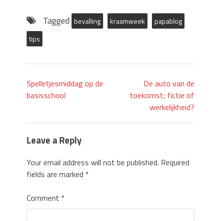
Tagged
bevalling
kraamweek
papablog
tips
Spelletjesmiddag op de
De auto van de
basisschool
toekomst; fictie of
werkelijkheid?
Leave a Reply
Your email address will not be published.
Required
fields are marked
*
Comment
*