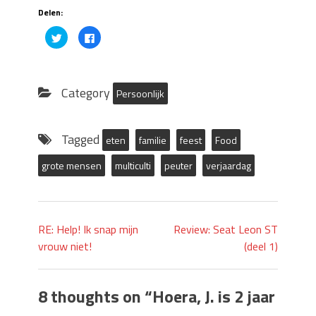
Delen:
Click
Click
to
to
share
share
on
on
Twitter
Facebook
(Opens
(Opens
in
in
Category
Persoonlijk
new
new
window)
window)
Tagged
eten
familie
feest
Food
grote mensen
multiculti
peuter
verjaardag
RE: Help! Ik snap mijn
Review: Seat Leon ST
vrouw niet!
(deel 1)
8 thoughts on “
Hoera, J. is 2 jaar