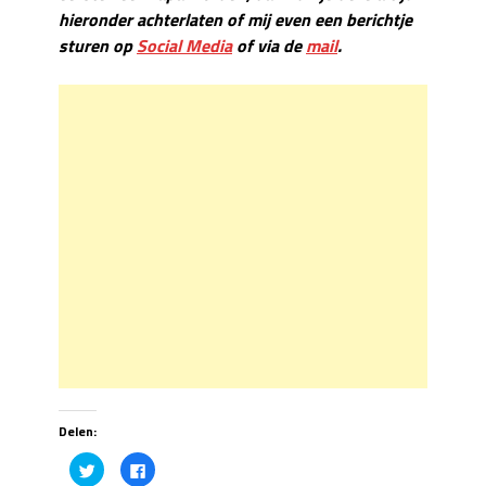
hieronder achterlaten of mij even een berichtje
sturen op
Social Media
of via de
mail
.
Delen:
Click
Click
to
to