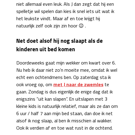
niet allemaal even leuk. Als J dan zegt dat hij een
spelletje wil spelen dan kies ik snel iets uit wat ik
het leukste vindt. Maar af en toe krijgt hij
natuurlijk zelf ook zijn zin hoor 😉 .
Net doet alsof hij nog slaapt als de
kinderen uit bed komen
Doordeweeks gaat mijn wekker om kwart over 6.
Nu heb ik daar niet zo’n moeite mee, omdat ik wel
echt een ochtendmens ben. Op zaterdag sta ik
ook vroeg op, om
met J naar de zwemles
te
gaan. Zondag is dus eigenlijk de enige dag dat ik
enigszins “uit kan slapen”. En uitslapen met 3
kleine kids is natuurlijk relatief, maar als ze dan om
6 uur / half 7 aan mijn bed staan, dan doe ik net
alsof ik nog slaap, al ben ik misschien al wakker.
Ook ik verdien af en toe wat rust in de ochtend.